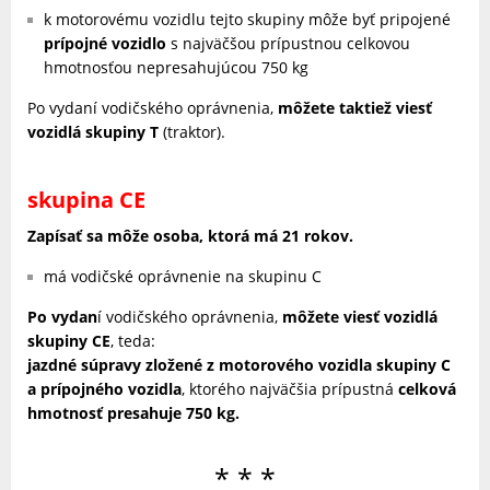
k motorovému vozidlu tejto skupiny môže byť pripojené
prípojné vozidlo
s najväčšou prípustnou celkovou
hmotnosťou nepresahujúcou 750 kg
Po vydaní vodičského oprávnenia,
môžete taktiež viesť
vozidlá skupiny T
(traktor).
skupina CE
Zapísať sa môže osoba, ktorá má 21 rokov.
má vodičské oprávnenie na skupinu C
Po vydan
í vodičského oprávnenia,
môžete viesť vozidlá
skupiny CE
, teda:
jazdné súpravy zložené z motorového vozidla skupiny C
a prípojného vozidla
, ktorého najväčšia prípustná
celková
hmotnosť presahuje 750 kg.
* * *