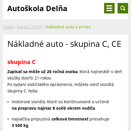
Autoškola Delňa
Úvod
Kurzy / Ceny
Nákladné auto a príves
Nákladné auto - skupina C, CE
skupina C
Zapísať sa
môže už 20 ročná osoba
, ktorá najneskôr v deň
skúšky dovŕši 21 rokov.
Po vydaní vodičského oprávnenia, môžete viesť vozidlá
skupiny C, teda:
motorové vozidlá, ktoré sú konštruované a určené
na prepravu najviac 8 osôb okrem vodiča
najväčšia prípustná
celková hmotnosť
presahuje
3 500 kg