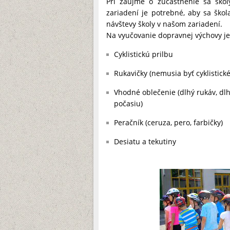
Pri záujme o zúčastnenie sa ško
zariadení je potrebné, aby sa ško
návštevy školy v našom zariadení.
Na vyučovanie dopravnej výchovy je p
Cyklistickú prilbu
Rukavičky (nemusia byť cyklistické
Vhodné oblečenie (dlhý rukáv, dl
počasiu)
Peračník (ceruza, pero, farbičky)
Desiatu a tekutiny