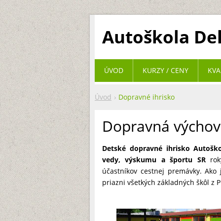
Autoškola De
ÚVOD
KURZY / CENY
KVA
Úvod
Dopravné ihrisko
Dopravná výchov
Detské dopravné ihrisko Autoško
vedy, výskumu a športu SR
roky
účastníkov cestnej premávky. Ako j
priazni všetkých základných škôl z Pr