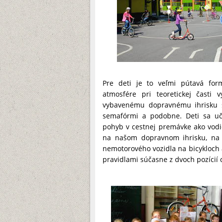
Pre deti je to veľmi pútavá form
atmosfére pri teoretickej časti v
vybavenému dopravnému ihrisku s
semafórmi a podobne. Deti sa uč
pohyb v cestnej premávke ako vodiči
na našom dopravnom ihrisku, na k
nemotorového vozidla na bicykloch a
pravidlami súčasne z dvoch pozícií 