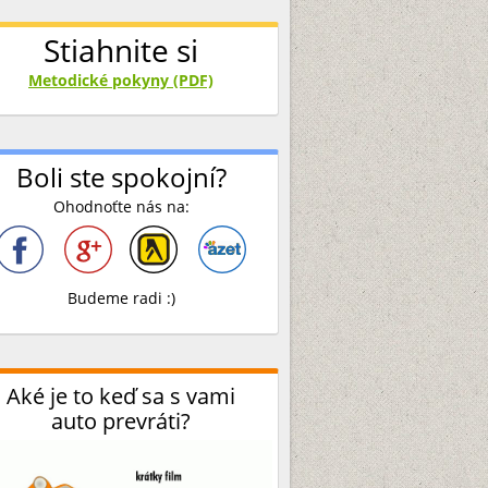
Stiahnite si
Metodické pokyny (PDF)
Boli ste spokojní?
Ohodnoťte nás na:
Budeme radi :)
Aké je to keď sa s vami
auto prevráti?