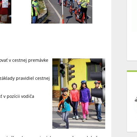
ovať v cestnej premávke
áklady pravidiel cestnej
 v pozícii vodiča