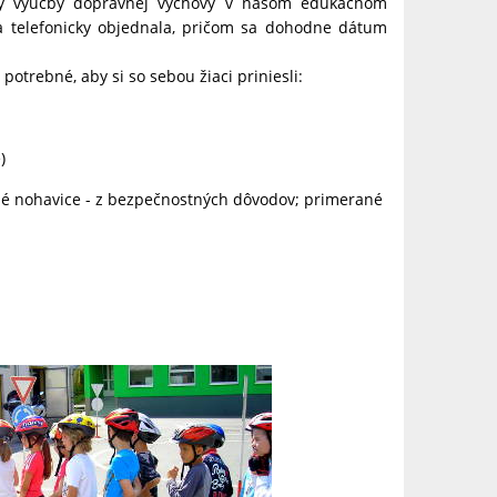
ly výučby dopravnej výchovy v našom edukačnom
la telefonicky objednala, pričom sa dohodne dátum
otrebné, aby si so sebou žiaci priniesli:
)
hé nohavice - z bezpečnostných dôvodov; primerané