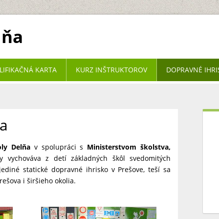
lňa
LIFIKAČNÁ KARTA
KURZ INŠTRUKTOROV
DOPRAVNÉ IHR
a
ly Delňa
v spolupráci s
Ministerstvom školstva,
 vychováva z detí základných škôl svedomitých
ediné statické dopravné ihrisko v Prešove, teší sa
ešova i širšieho okolia.