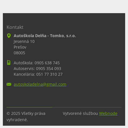
Kontakt
Autoškola Delňa - Tomko, s.r.o.
Jesenná 10
Prešov
08005
Autoškola: 0905 638 745
Autoservis: 0905 354 093
Kancelária: 051 77 310 27
autoskol
adelna@g
mail.com
© 2025 Všetky práva
Vytvorené službou
Webnode
vyhradené.