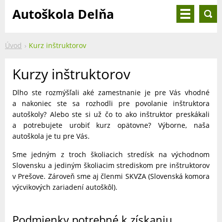
Autoškola Delňa
Úvod
Kurz inštruktorov
Kurzy inštruktorov
Dlho ste rozmýšľali aké zamestnanie je pre Vás vhodné
a nakoniec ste sa rozhodli pre povolanie inštruktora
autoškoly? Alebo ste si už čo to ako inštruktor preskákali
a potrebujete urobiť kurz opätovne? Výborne, naša
autoškola je tu pre Vás.
Sme jedným z troch školiacich stredísk na východnom
Slovensku a jediným školiacim strediskom pre inštruktorov
v Prešove. Zároveň sme aj členmi SKVZA (Slovenská komora
výcvikových zariadení autoškôl).
Podmienky potrebné k získaniu