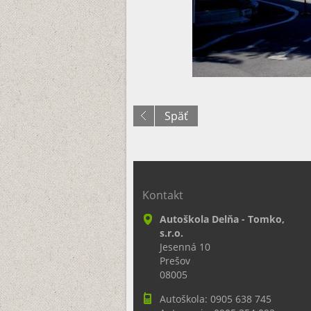
Späť
Kontakt
Autoškola Delňa - Tomko,
s.r.o.
Jesenná 10
Prešov
08005
Autoškola: 0905 638 745