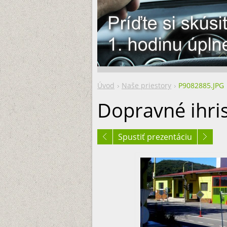
Úvod
Naše priestory
P9082885.JPG
Dopravné ihri
Spustiť prezentáciu