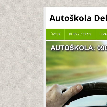
Autoškola De
ÚVOD
KURZY / CENY
KVA